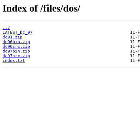
Index of /files/dos/
../
LATEST_DC_97
dc91.zip
dc96bin.zip
dc96src.zip
dc97bin.zip
dc97src.zip
index.txt